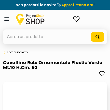
Non perderti le novità 🚀
Approfittane ora
!
ACCEDI
Cerca un prodotto
Torna indietro
elenchi telefonici
Cavallino Rete Ornamentale Plastic Verde
Mt.10 H.Cm. 60
orologio parete
meme
porta tv
elenco
ombrelloni