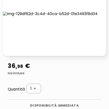
lucidatrice pavimenti
italia independent occhiali sole 0703 thin rotondo sun
pattumiera raccolta differenziata
elenco telefonico
36
,
€
98
Iva inclusa
1
Quantità
DISPONIBILITÀ IMMEDIATA