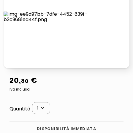
italia independent occhiali sole 0703 thin rotondo sun
lucidatrice pavimenti
pattumiera raccolta differenziata
asciuga capelli spazzola
20
,
€
80
Iva inclusa
1
Quantità
DISPONIBILITÀ IMMEDIATA