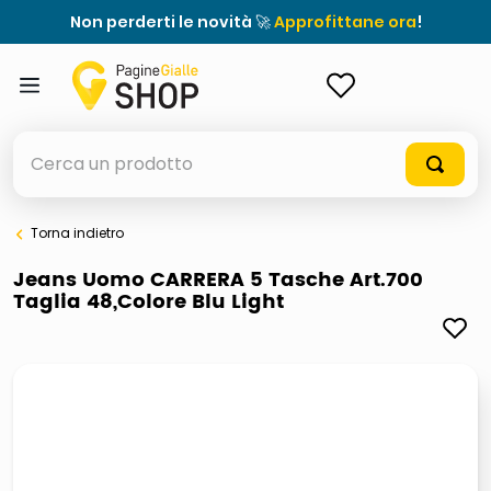
Non perderti le novità 🚀
Approfittane ora
!
ACCEDI
Cerca un prodotto
Torna indietro
elenchi telefonici
Jeans Uomo CARRERA 5 Tasche Art.700
Taglia 48,Colore Blu Light
meme
elenco
ombrelloni
lucidatrice pavimenti
astuccio oxford