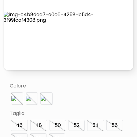
italia independent occhiali sole 0703 thin rotondo sun
airpods
pattumiera raccolta differenziata
asciuga capelli spazzola
Colore
Taglia
46
48
50
52
54
56