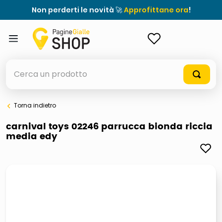
Non perderti le novità 🚀
Approfittane ora
!
ACCEDI
Cerca un prodotto
Torna indietro
elenchi telefonici
carnival toys 02246 parrucca bionda riccia
media edy
orologio parete
porta tv
meme
elenco
ombrelloni