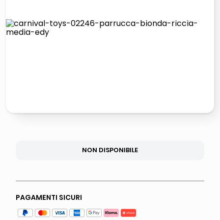
lucidatrice pavimenti
italia independent occhiali sole 0703 thin rotondo sun
pattumiera raccolta differenziata
crema funghi porcini tartufo
NON DISPONIBILE
PAGAMENTI SICURI