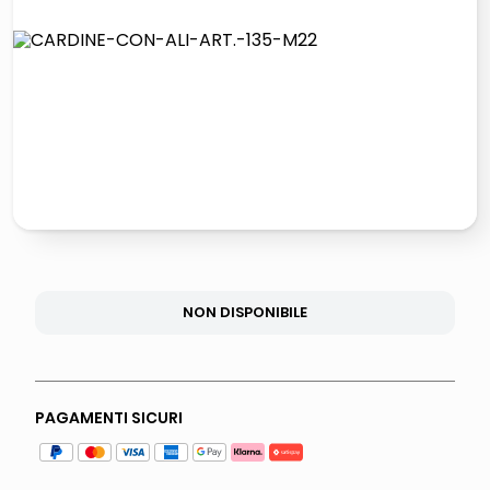
lucidatrice pavimenti
elenco telefonico
pattumiera raccolta differenziata
asciuga capelli spazzola
NON DISPONIBILE
PAGAMENTI SICURI