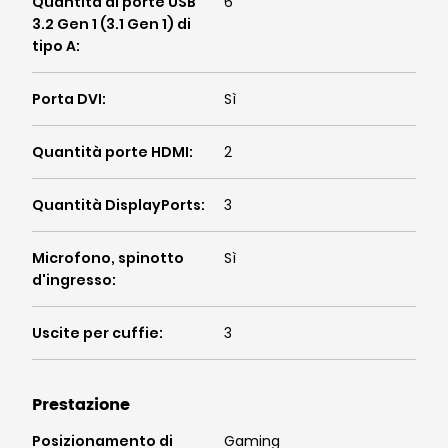
Quantità di porte USB
6
3.2 Gen 1 (3.1 Gen 1) di
tipo A
:
Porta DVI
:
Sì
Quantità porte HDMI
:
2
Quantità DisplayPorts
:
3
Microfono, spinotto
Sì
d'ingresso
:
Uscite per cuffie
:
3
Prestazione
Posizionamento di
Gaming