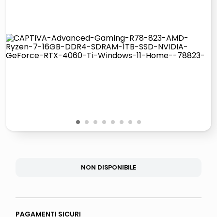
lucidatrice pavimenti
italia independent occhiali sole 0703 thin rotondo sun
pattumiera raccolta differenziata
crema funghi porcini tartufo
1
2
3
4
5
6
7
8
NON DISPONIBILE
PAGAMENTI SICURI