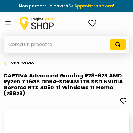
Non perderti le novità 🚀
Approfittane ora
!
ACCEDI
Cerca un prodotto
Torna indietro
elenchi telefonici
CAPTIVA Advanced Gaming R78-823 AMD
Ryzen 7 16GB DDR4-SDRAM 1TB SSD NVIDIA
orologio parete
GeForce RTX 4060 Ti Windows 11 Home
(78823)
porta tv
meme
elenco
ombrelloni