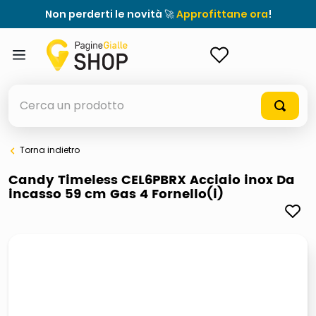
Non perderti le novità 🚀
Approfittane ora
!
ACCEDI
Cerca un prodotto
Torna indietro
elenchi telefonici
Candy Timeless CEL6PBRX Acciaio inox Da
incasso 59 cm Gas 4 Fornello(i)
orologio parete
porta tv
meme
elenco
ombrelloni