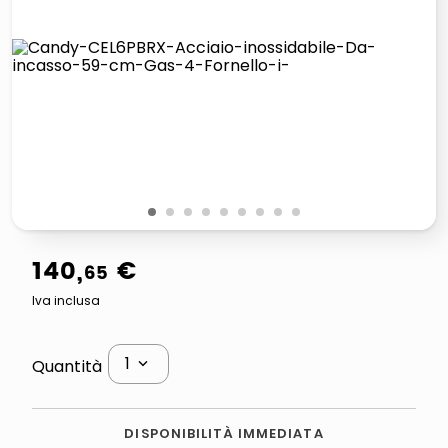
italia independent occhiali sole 0703 thin rotondo sun
lucidatrice pavimenti
pattumiera raccolta differenziata
elenco telefonico
1
2
3
4
5
6
7
8
9
140
,
€
65
Iva inclusa
1
Quantità
DISPONIBILITÀ IMMEDIATA