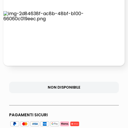
lucidatrice pavimenti
pattumiera raccolta differenziata
elenco telefonico
faro solare
NON DISPONIBILE
PAGAMENTI SICURI