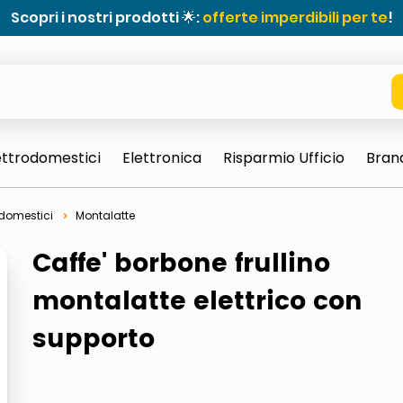
Scopri i nostri prodotti 🌟:
offerte imperdibili per te
!
ettrodomestici
Elettronica
Risparmio Ufficio
Bran
rodomestici
Montalatte
Caffe' borbone frullino
montalatte elettrico con
supporto
e 0703 thin rotondo sun