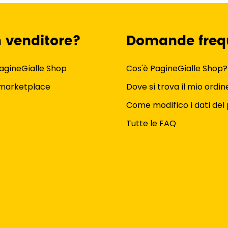
n venditore?
Domande freq
agineGialle Shop
Cos'è PagineGialle Shop?
 marketplace
Dove si trova il mio ordin
Come modifico i dati del 
Tutte le FAQ