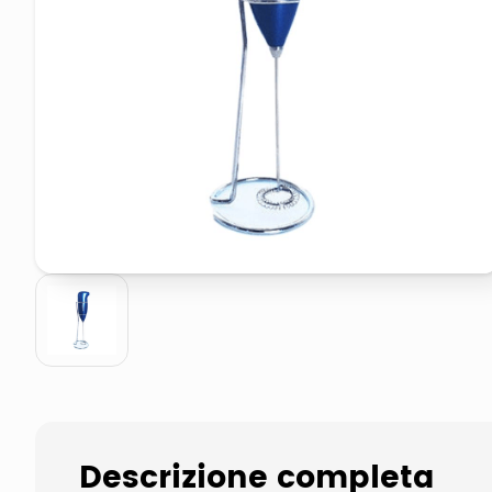
pattumiera raccolta differenzia
elenco telefonico
Descrizione completa