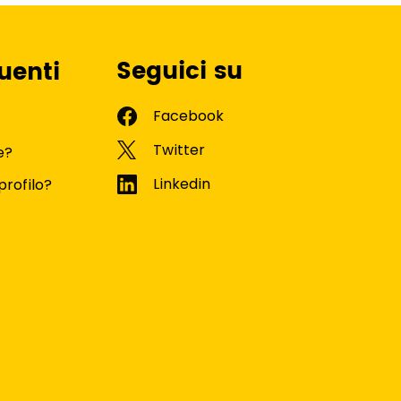
Seguici su
uenti
e?
profilo?