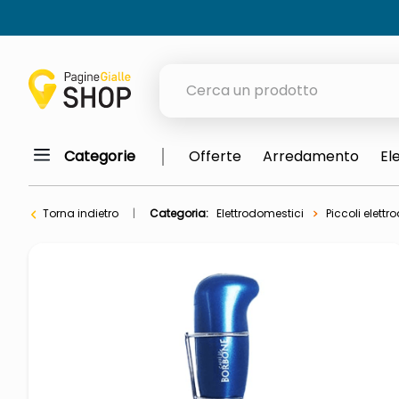
Cerca un prodotto
Categorie
Offerte
Arredamento
El
elenchi telefonici
orologio parete
Torna indietro
Categoria:
Elettrodomestici
Piccoli elett
meme
porta tv
elenco
ombrelloni
lucidatrice pavimenti
italia independent occhiali sol