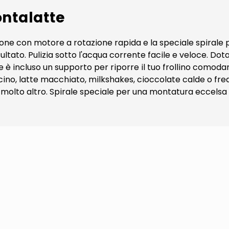
ontalatte
ne con motore a rotazione rapida e la speciale spirale pr
ltato. Pulizia sotto l'acqua corrente facile e veloce. Dot
re è incluso un supporto per riporre il tuo frollino comoda
o, latte macchiato, milkshakes, cioccolate calde o fredd
 e molto altro. Spirale speciale per una montatura eccelsa