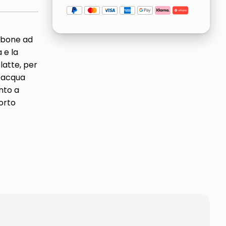
orbone ad
 e la
latte, per
o acqua
nto a
orto