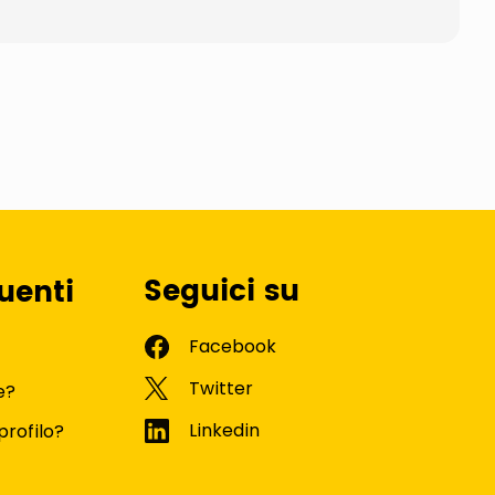
Seguici su
uenti
e?
profilo?