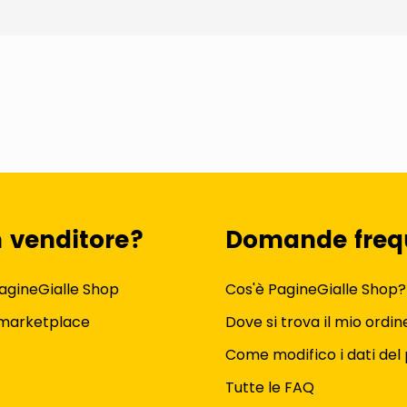
n venditore?
Domande freq
agineGialle Shop
Cos'è PagineGialle Shop?
 marketplace
Dove si trova il mio ordin
Come modifico i dati del 
Tutte le FAQ