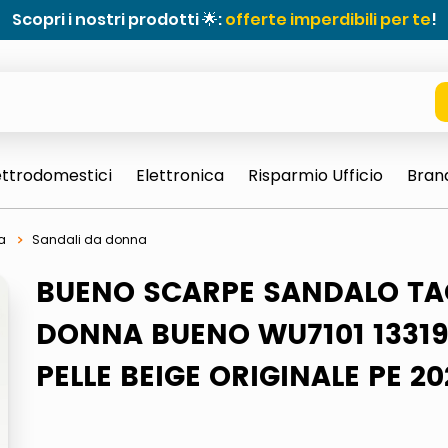
Scopri i nostri prodotti 🌟:
offerte imperdibili per te
!
ettrodomestici
Elettronica
Risparmio Ufficio
Bran
a
Sandali da donna
BUENO SCARPE SANDALO T
DONNA BUENO WU7101 1331
PELLE BEIGE ORIGINALE PE 20
e 0703 thin rotondo sun
ta