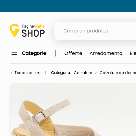
Cerca un prodotto
Categorie
Offerte
Arredamento
El
elenchi telefonici
meme
Torna indietro
Categoria:
Calzature
Calzature da donn
porta tv
elenco
ombrelloni
lucidatrice pavimenti
italia independent occhiali sol
pattumiera raccolta differenzia