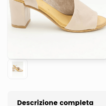
elenco telefonico
asciuga capelli spazzola
Descrizione completa