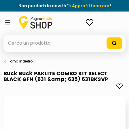
Non perderti le novità 🚀
Approfittane ora
!
ACCEDI
Cerca un prodotto
Torna indietro
elenchi telefonici
Buck Buck PAKLITE COMBO KIT SELECT
BLACK GFN (631 &amp; 635) 631BKSVP
orologio parete
porta tv
meme
elenco
ombrelloni