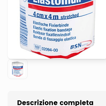
pattumiera raccolta differenzia
asciuga capelli spazzola
Descrizione completa