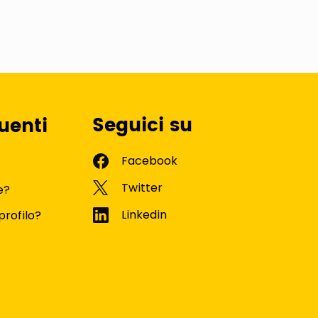
Seguici su
uenti
e?
profilo?