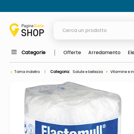
Cerca un prodotto
Categorie
Offerte
Arredamento
El
elenchi telefonici
orologio parete
Torna indietro
Categoria:
Salute e bellezza
Vitamine e in
meme
porta tv
elenco
ombrelloni
italia independent occhiali sol
lucidatrice pavimenti