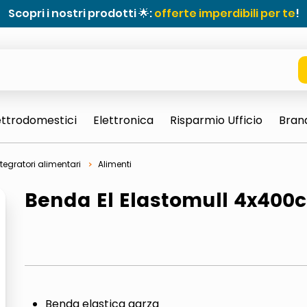
Scopri i nostri prodotti 🌟:
offerte imperdibili per te
!
ettrodomestici
Elettronica
Risparmio Ufficio
Bran
tegratori alimentari
Alimenti
Benda El Elastomull 4x400
e 0703 thin rotondo sun
Benda elastica garza