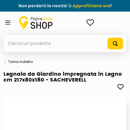
Non perderti le novità 🚀
Approfittane ora
!
ACCEDI
Cerca un prodotto
Torna indietro
elenchi telefonici
Legnaia da Giardino impregnata in Legno
cm 217x80x180 - SACHEVERELL
orologio parete
porta tv
meme
elenco
ombrelloni