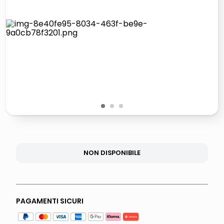
lucidatrice pavimenti
italia independent occhiali sole 0703 thin rotondo sun
pattumiera raccolta differenziata
crema funghi porcini tartufo
1
2
3
NON DISPONIBILE
PAGAMENTI SICURI