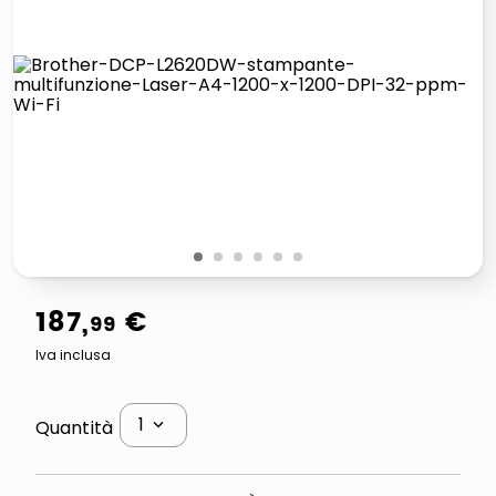
italia independent occhiali sole 0703 thin rotondo sun
lucidatrice pavimenti
pattumiera raccolta differenziata
elenco telefonico
1
2
3
4
5
6
187
,
€
99
Iva inclusa
1
Quantità