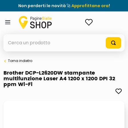
Non perderti le novità 🚀
Approfittane ora
!
ACCEDI
Cerca un prodotto
Torna indietro
elenchi telefonici
Brother DCP-L2620DW stampante
multifunzione Laser A4 1200 x 1200 DPI 32
orologio parete
ppm Wi-Fi
porta tv
meme
elenco
ombrelloni