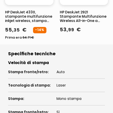
HP DeskJet 4330,
HP DeskJet 2921
stampante multifunzione
Stampante Multifunzione
inkjet wireless, stampa
Wireless All-in-One a
copia scansione, Wi-Fi,
Colori
53
,
€
55
,
€
99
35
ADF, colore, A4
-14%
Prima era
64.71
€
Specifiche tecniche
Velocità di stampa
Stampa fronte/retro
:
Auto
Tecnologia di stampa
:
Laser
Stampa
:
Mono stampa
Stampa fronte/retro
:
Sì