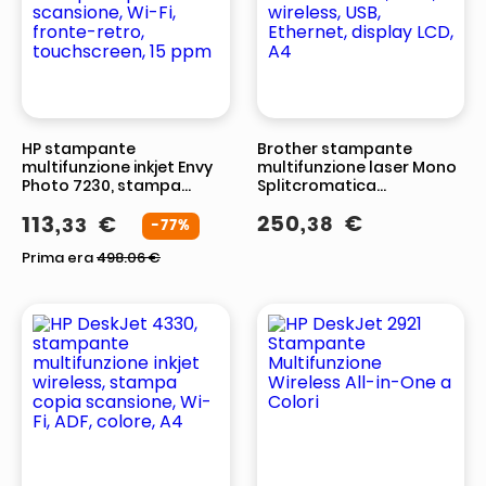
HP stampante
Brother stampante
multifunzione inkjet Envy
multifunzione laser Mono
Photo 7230, stampa
Splitcromatica
copia scansione, Wi-Fi,
DCPL1642WXL, 3 in 1,
250
,
€
113
,
€
38
33
fronte-retro,
wireless, USB, Ethernet,
-77%
touchscreen, 15 ppm
display LCD, A4
Prima era
498.06
€