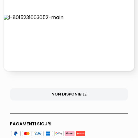
lucidatrice pavimenti
elenco telefonico
pattumiera raccolta differenziata
asciuga capelli spazzola
NON DISPONIBILE
PAGAMENTI SICURI