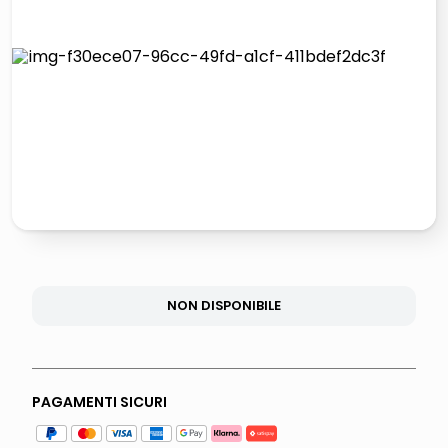
lucidatrice pavimenti
italia independent occhiali sole 0703 thin rotondo sun
pattumiera raccolta differenziata
crema funghi porcini tartufo
NON DISPONIBILE
PAGAMENTI SICURI