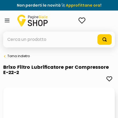
Non perderti le novità 🚀
Approfittane ora
!
ACCEDI
Cerca un prodotto
Torna indietro
elenchi telefonici
Brixo Filtro Lubrificatore per Compressore
E-22-2
orologio parete
porta tv
meme
elenco
ombrelloni