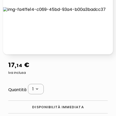
lucidatrice pavimenti
airpods
pattumiera raccolta differenziata
asciuga capelli spazzola
17
,
€
14
Iva inclusa
1
Quantità
DISPONIBILITÀ IMMEDIATA