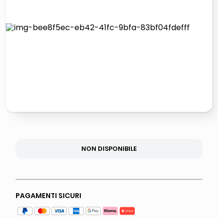
lucidatrice pavimenti
italia independent occhiali sole 0703 thin rotondo sun
pattumiera raccolta differenziata
crema funghi porcini tartufo
NON DISPONIBILE
PAGAMENTI SICURI