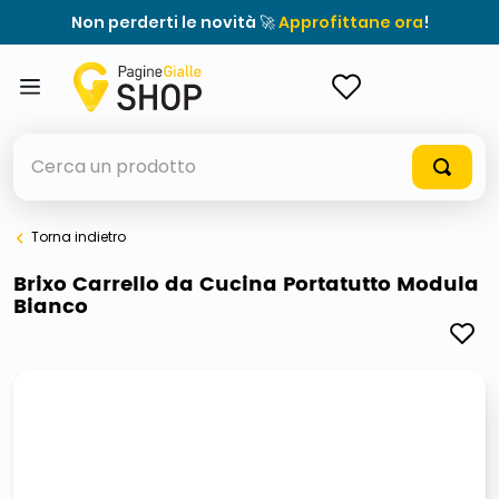
Non perderti le novità 🚀
Approfittane ora
!
ACCEDI
Cerca un prodotto
Torna indietro
elenchi telefonici
Brixo Carrello da Cucina Portatutto Modula
Bianco
orologio parete
porta tv
meme
elenco
ombrelloni