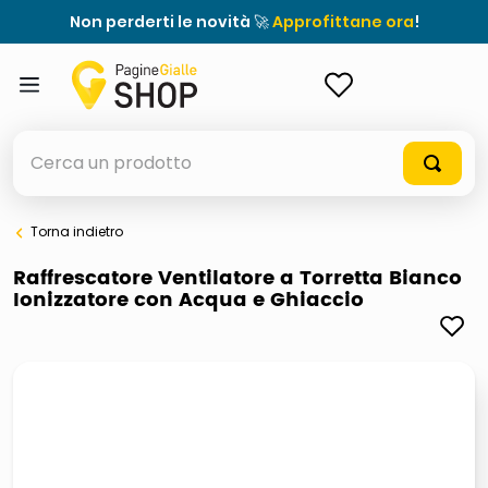
Non perderti le novità 🚀
Approfittane ora
!
ACCEDI
Cerca un prodotto
Torna indietro
elenchi telefonici
Raffrescatore Ventilatore a Torretta Bianco
Ionizzatore con Acqua e Ghiaccio
orologio parete
porta tv
meme
elenco
ombrelloni