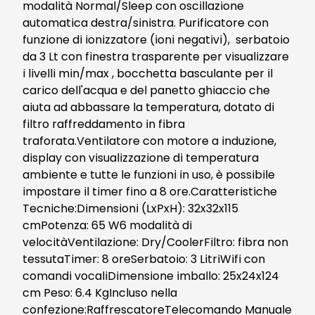
modalità Normal/Sleep con oscillazione
automatica destra/sinistra. Purificatore con
funzione di ionizzatore (ioni negativi), serbatoio
da 3 Lt con finestra trasparente per visualizzare
i livelli min/max , bocchetta basculante per il
carico dell'acqua e del panetto ghiaccio che
aiuta ad abbassare la temperatura, dotato di
filtro raffreddamento in fibra
traforata.Ventilatore con motore a induzione,
display con visualizzazione di temperatura
ambiente e tutte le funzioni in uso, è possibile
impostare il timer fino a 8 ore.Caratteristiche
Tecniche:Dimensioni (LxPxH): 32x32x115
cmPotenza: 65 W6 modalità di
velocitàVentilazione: Dry/CoolerFiltro: fibra non
tessutaTimer: 8 oreSerbatoio: 3 LitriWifi con
comandi vocaliDimensione imballo: 25x24x124
cm Peso: 6.4 KgIncluso nella
confezione:RaffrescatoreTelecomando Manuale