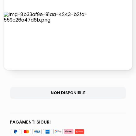
italia independent occhiali sole 0703 thin rotondo sun
lucidatrice pavimenti
pattumiera raccolta differenziata
asciuga capelli spazzola
NON DISPONIBILE
PAGAMENTI SICURI