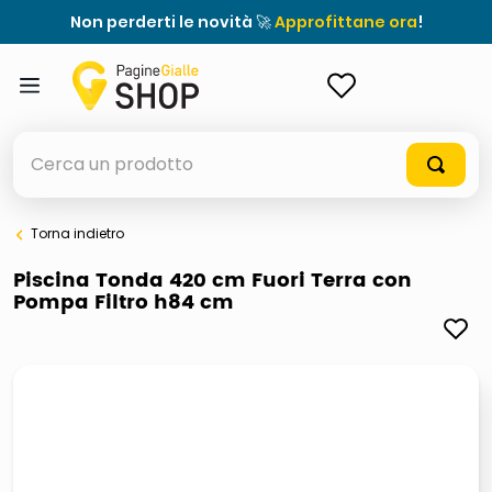
Non perderti le novità 🚀
Approfittane ora
!
ACCEDI
Cerca un prodotto
Torna indietro
elenchi telefonici
Piscina Tonda 420 cm Fuori Terra con
Pompa Filtro h84 cm
orologio parete
meme
porta tv
elenco
ombrelloni