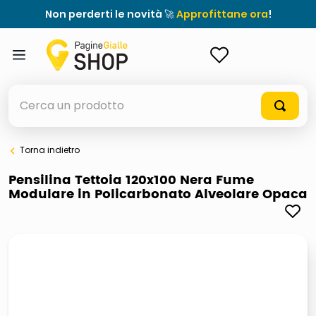
Non perderti le novità 🚀
Approfittane ora
!
ACCEDI
Cerca un prodotto
Torna indietro
elenchi telefonici
Pensilina Tettoia 120x100 Nera Fume
Modulare in Policarbonato Alveolare Opaca
meme
elenco
ombrelloni
italia independent occhiali sole 0703 thin rotondo sun
astuccio oxford