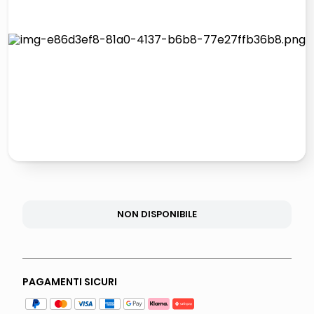
lucidatrice pavimenti
airpods
pattumiera raccolta differenziata
asciuga capelli spazzola
NON DISPONIBILE
PAGAMENTI SICURI