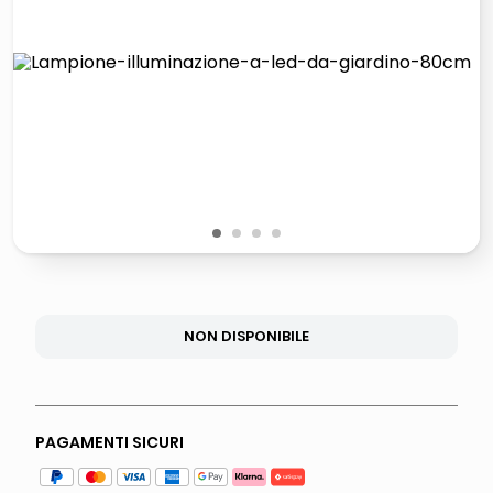
italia independent occhiali sole 0703 thin rotondo sun
lucidatrice pavimenti
pattumiera raccolta differenziata
elenco telefonico
1
2
3
4
NON DISPONIBILE
PAGAMENTI SICURI