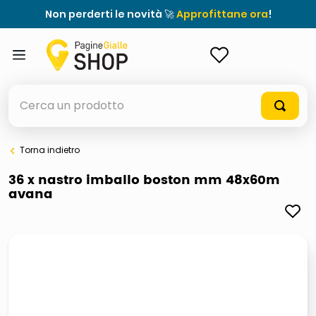
Non perderti le novità 🚀
Approfittane ora
!
ACCEDI
Cerca un prodotto
Torna indietro
elenchi telefonici
36 x nastro imballo boston mm 48x60m
avana
orologio parete
porta tv
meme
elenco
ombrelloni