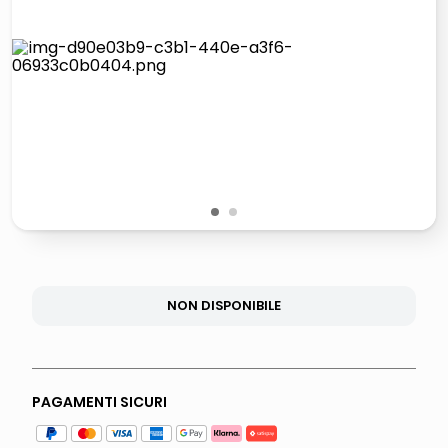
elenco
lucidatrice pavimenti
italia independent occhiali sole 0703 thin rotondo sun
pattumiera raccolta differenziata
1
2
NON DISPONIBILE
PAGAMENTI SICURI