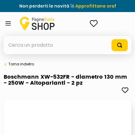
Non perderti le novità 🚀
Approfittane ora
!
ACCEDI
Cerca un prodotto
Torna indietro
elenchi telefonici
Boschmann XW-532FR - diametro 130 mm
- 250W - Altoparlanti - 2 pz
orologio parete
porta tv
meme
ddr5 ram 6000 16 x 2
ombrelloni