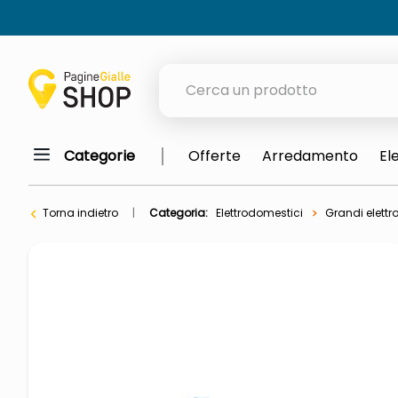
Cerca un prodotto
Categorie
Offerte
Arredamento
El
elenchi telefonici
orologio parete
Torna indietro
Categoria:
Elettrodomestici
Grandi elettr
porta tv
meme
elenco
ombrelloni
lucidatrice pavimenti
italia independent occhiali sol