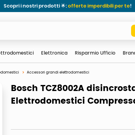
Scopri i nostri prodotti 🌟:
offerte imperdibili per te
!
ettrodomestici
Elettronica
Risparmio Ufficio
Bran
odomestici
Accessori grandi elettrodomestici
Bosch TCZ8002A disincrost
Elettrodomestici Compress
e 0703 thin rotondo sun