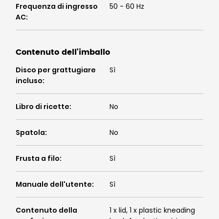
Frequenza di ingresso
50 - 60 Hz
AC
:
Contenuto dell'imballo
Disco per grattugiare
Sì
incluso
:
Libro di ricette
:
No
Spatola
:
No
Frusta a filo
:
Sì
Manuale dell'utente
:
Sì
Contenuto della
1 x lid, 1 x plastic kneading