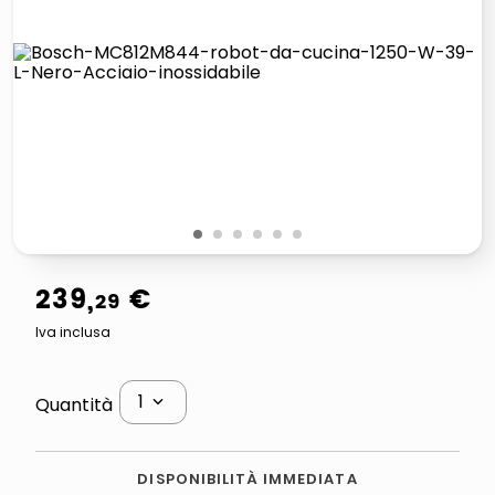
lucidatrice pavimenti
italia independent occhiali sole 0703 thin rotondo sun
pattumiera raccolta differenziata
elenco telefonico
1
2
3
4
5
6
239
,
€
29
Iva inclusa
1
Quantità
DISPONIBILITÀ IMMEDIATA