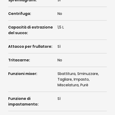
Spremiagrumi
:
Sì
Centrifuga
:
No
Capacità di estrazione
1,5 L
del succo
:
Attacco per frullatore
:
Sì
Tritacarne
:
No
Funzioni mixer
:
Sbattitura, Sminuzzare,
Tagliare, Impasto,
Miscelatura, Purè
Funzione di
Sì
impastamento
: