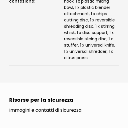
confezione
:
hook, 1 x plastic mixing
bowl, 1 x plastic blender
attachment, 1 x chips
cutting disc, 1 x reversible
shredding disc, 1 x stirring
whisk, 1 x disc support, 1 x
reversible slicing disc, 1 x
stuffer, 1 x universal knife,
1 x universal shredder, 1 x
citrus press
Risorse per la sicurezza
Immagini e contatti di sicurezza