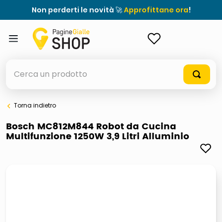
Non perderti le novità 🚀
Approfittane ora
!
ACCEDI
Cerca un prodotto
Torna indietro
elenchi telefonici
Bosch MC812M844 Robot da Cucina
Multifunzione 1250W 3,9 Litri Alluminio
orologio parete
meme
porta tv
elenco
ombrelloni