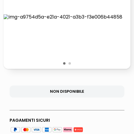
lucidatrice pavimenti
italia independent occhiali sole 0703 thin rotondo sun
pattumiera raccolta differenziata
crema funghi porcini tartufo
1
2
NON DISPONIBILE
PAGAMENTI SICURI