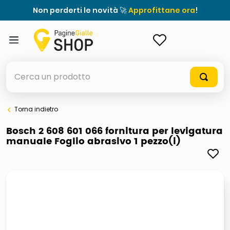
Non perderti le novità 🚀
Approfittane ora
!
ACCEDI
Cerca un prodotto
Torna indietro
elenchi telefonici
Bosch 2 608 601 066 fornitura per levigatura
manuale Foglio abrasivo 1 pezzo(i)
orologio parete
porta tv
meme
elenco
ombrelloni