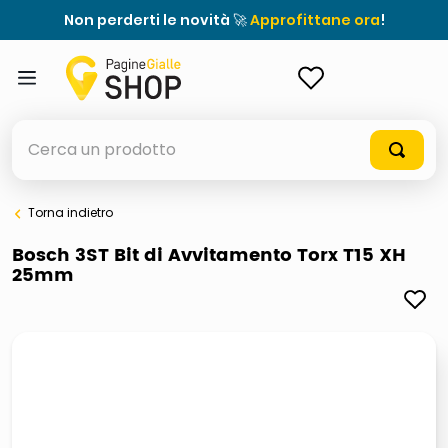
Non perderti le novità 🚀
Approfittane ora
!
ACCEDI
Cerca un prodotto
Torna indietro
elenchi telefonici
Bosch 3ST Bit di Avvitamento Torx T15 XH
25mm
meme
porta tv
elenco
ombrelloni
lucidatrice pavimenti