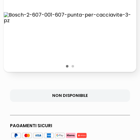
italia independent occhiali sole 0703 thin rotondo sun
pattumiera raccolta differenziata
elenco telefonico
asciuga capelli spazzola
1
2
NON DISPONIBILE
PAGAMENTI SICURI