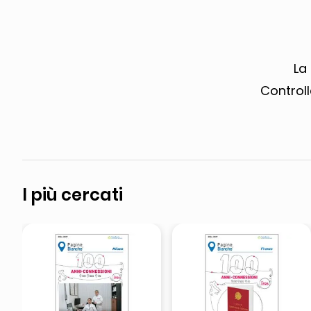
airpods
asciuga capelli spazzola
La
Controll
I più cercati