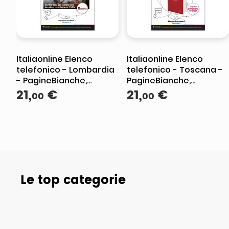
Italiaonline Elenco
Italiaonline Elenco
telefonico - Lombardia
telefonico - Toscana -
- PagineBianche,
PagineBianche,
PagineGialle e
21
,
€
PagineGialle e
21
,
€
00
00
TuttoCittà
TuttoCittà
Le top categorie