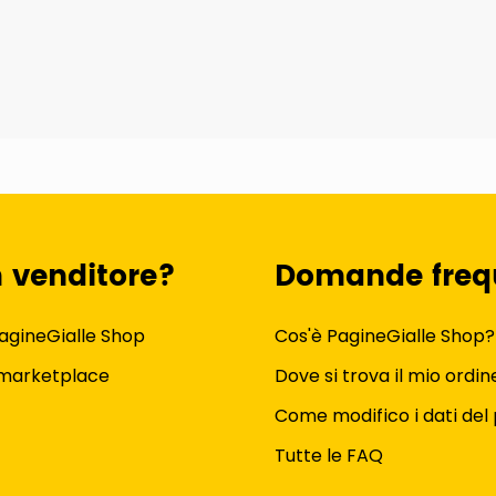
n venditore?
Domande freq
agineGialle Shop
Cos'è PagineGialle Shop?
 marketplace
Dove si trova il mio ordin
Come modifico i dati del 
Tutte le FAQ