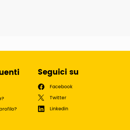
Seguici su
uenti
e?
profilo?