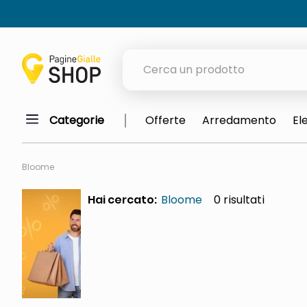
Cerca un prodotto
Categorie
Offerte
Arredamento
El
elenchi telefonici
meme
Bloome
elenco
Hai cercato:
Bloome
0
ombrelloni
lucidatrice pavimenti
astuccio oxford
italia independent occhiali sol
pattumiera raccolta differenzia