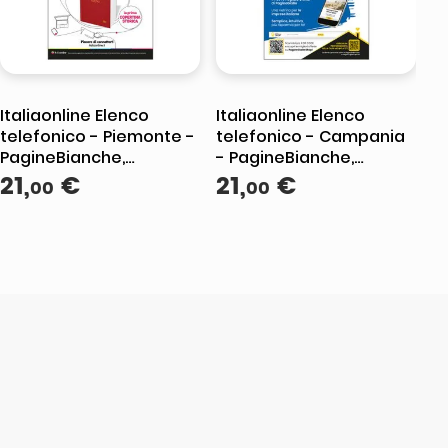
Italiaonline Elenco
Italiaonline Elenco
telefonico - Piemonte -
telefonico - Campania
PagineBianche,
- PagineBianche,
PagineGialle e
21
,
€
PagineGialle e
21
,
€
00
00
TuttoCittà
TuttoCittà