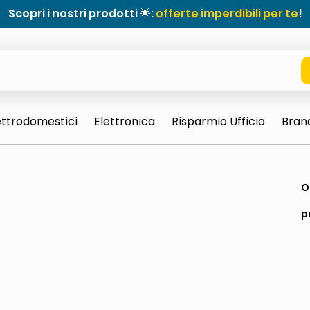
Scopri i nostri prodotti 🌟:
offerte imperdibili per te
!
ettrodomestici
Elettronica
Risparmio Ufficio
Bran
e 0703 thin rotondo sun
ta