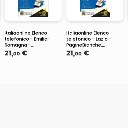
Italiaonline Elenco
Italiaonline Elenco
telefonico - Emilia-
telefonico - Lazio -
Romagna -
PagineBianche,
PagineBianche,
21
,
€
PagineGialle e
21
,
€
00
00
PagineGialle e
TuttoCittà
TuttoCittà