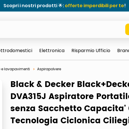
Scopri i nostri prodotti 🌟:
offerte imperdibili per te
!
ettrodomestici
Elettronica
Risparmio Ufficio
Bran
e e lavapavimenti
Aspirapolvere
Black & Decker Black+Deck
DVA315J Aspiratore Portatil
senza Sacchetto Capacita' 0
Tecnologia Ciclonica Cilieg
e 0703 thin rotondo sun