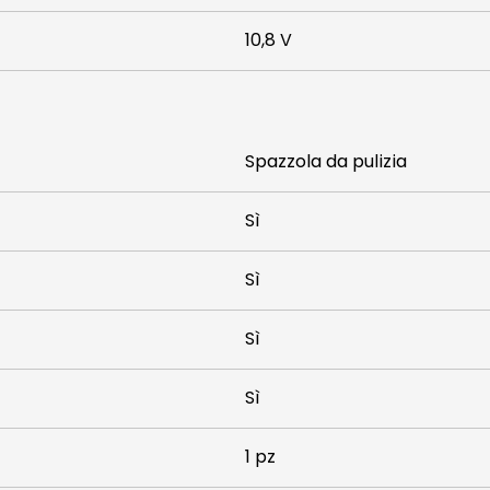
10,8 V
Spazzola da pulizia
Sì
Sì
Sì
Sì
1 pz