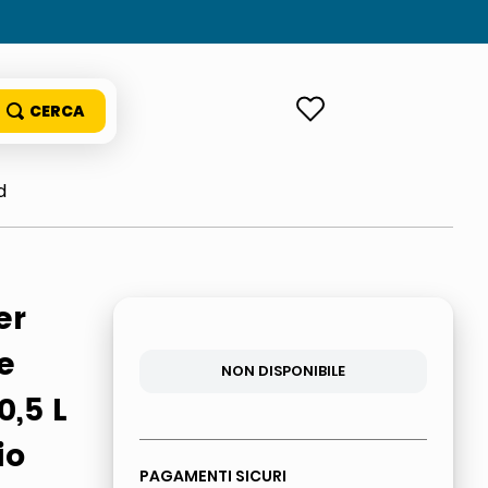
ACCEDI
d
er
e
NON DISPONIBILE
,5 L
io
PAGAMENTI SICURI