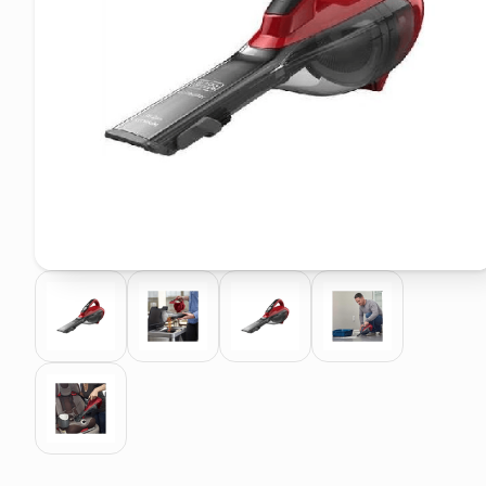
pattumiera raccolta differenzia
elenco telefonico