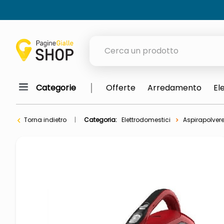
Cerca un prodotto
Categorie
Offerte
Arredamento
El
elenchi telefonici
orologio parete
Torna indietro
Categoria:
Elettrodomestici
Aspirapolver
meme
porta tv
elenco
ombrelloni
lucidatrice pavimenti
italia independent occhiali sol