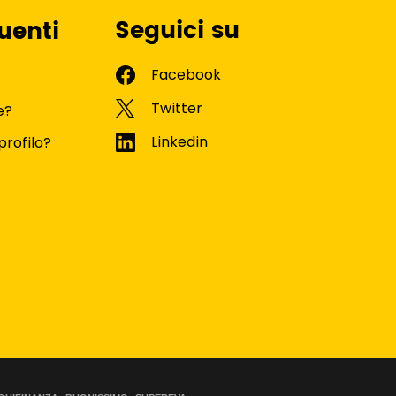
Seguici su
uenti
e?
profilo?