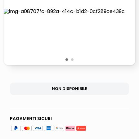
italia independent occhiali sole 0703 thin rotondo sun
airpods
pattumiera raccolta differenziata
asciuga capelli spazzola
1
2
NON DISPONIBILE
PAGAMENTI SICURI