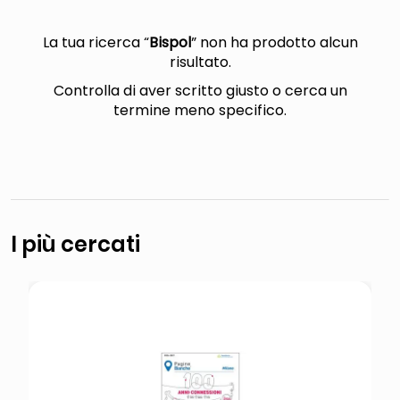
italia independent occhiali sole 0703 thin rotondo sun
lucidatrice pavimenti
La tua ricerca “
Bispol
” non ha prodotto alcun
risultato.
pattumiera raccolta differenziata
Controlla di aver scritto giusto o cerca un
elenco telefonico
termine meno specifico.
I più cercati