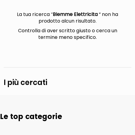
lucidatrice pavimenti
italia independent occhiali sole 0703 thin rotondo sun
La tua ricerca “
Biemme Elettricita
” non ha
prodotto alcun risultato.
pattumiera raccolta differenziata
Controlla di aver scritto giusto o cerca un
elenco telefonico
termine meno specifico.
I più cercati
Le top categorie