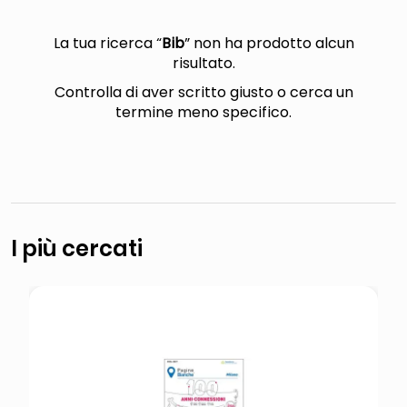
italia independent occhiali sole 0703 thin rotondo sun
pattumiera raccolta differenziata
La tua ricerca “
Bib
” non ha prodotto alcun
risultato.
elenco telefonico
Controlla di aver scritto giusto o cerca un
asciuga capelli spazzola
termine meno specifico.
I più cercati