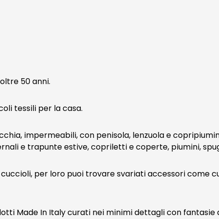
oltre 50 anni.
li tessili per la casa.
hia, impermeabili, con penisola, lenzuola e copripiumini in
ernali e trapunte estive, copriletti e coperte, piumini, s
cuccioli, per loro puoi trovare svariati accessori come cuc
tti Made In Italy curati nei minimi dettagli con fantasie 