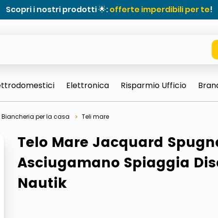
Scopri i nostri prodotti 🌟:
offerte imperdibili per te
!
ettrodomestici
Elettronica
Risparmio Ufficio
Bran
Biancheria per la casa
Teli mare
Telo Mare Jacquard Spugn
Asciugamano Spiaggia Di
Nautik
e 0703 thin rotondo sun