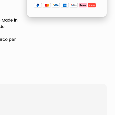
 Made in
ido
arco per