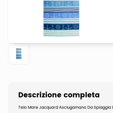
pattumiera raccolta differenzia
asciuga capelli spazzola
Descrizione completa
Telo Mare Jacquard Asciugamano Da Spiaggia I