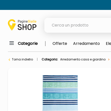
Cerca un prodotto
Categorie
Offerte
Arredamento
El
elenchi telefonici
meme
Torna indietro
Categoria:
Arredamento casa e giardino
porta tv
elenco
ombrelloni
italia independent occhiali sol
lucidatrice pavimenti
elenco telefonico