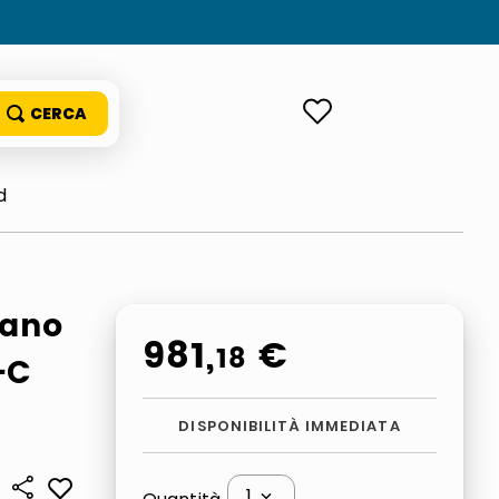
ACCEDI
d
Nano
981
,
€
18
-C
DISPONIBILITÀ IMMEDIATA
1