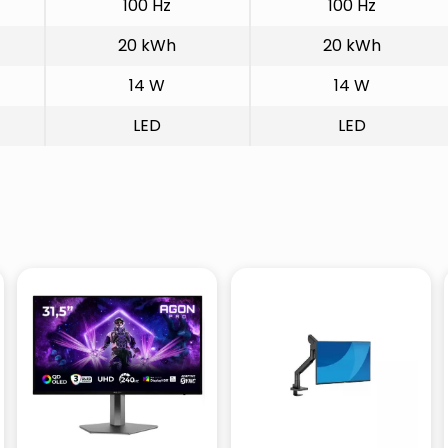
100 Hz
100 Hz
20 kWh
20 kWh
14 W
14 W
LED
LED