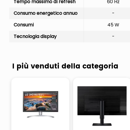
Tempo massimo di refresh
60 Hz
Consumo energetico annuo
-
Consumi
45 W
Tecnologia display
-
I più venduti della categoria