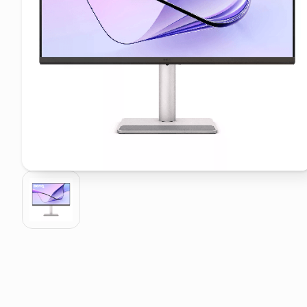
elenco telefonico
asciuga capelli spazzola