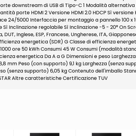
orte downstream di USB di Tipo-C 1 Modalità alternativa 
 Quantità porte HDMI 2 Versione HDMI 2.0 HDCP Sì versio
face 24/5000 Interfaccia per montaggio a pannello 100 x 
le Sì Inclinazione regolabile Sì Inclinazione -5 - 20° On 
a, DUT, Inglese, ESP, Francese, Ungherese, ITA, Giappone
fficienza energetica (SDR) G Classe di efficienza energ
r 1000 ore 50 kWh Consumi 45 W Consumi (modalità sta
fficienza energetica Da A a G Dimensioni e peso Larghez
8,8 mm Peso (con supporto) 9,1 kg Larghezza (senza sup
(senza supporto) 6,05 kg Contenuto dell'imballo Stand in
Y STAR Altre caratteristiche Certificazione TUV