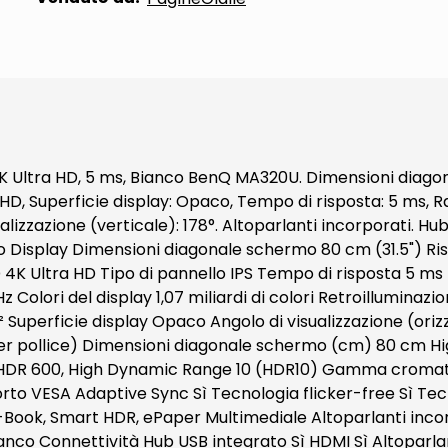
4K Ultra HD, 5 ms, Bianco BenQ MA320U. Dimensioni diagon
a HD, Superficie display: Opaco, Tempo di risposta: 5 ms, R
sualizzazione (verticale): 178°. Altoparlanti incorporati.
o Display Dimensioni diagonale schermo 80 cm (31.5") Ris
D 4K Ultra HD Tipo di pannello IPS Tempo di risposta 5 m
Colori del display 1,07 miliardi di colori Retroilluminazi
Superficie display Opaco Angolo di visualizzazione (orizz
ti per pollice) Dimensioni diagonale schermo (cm) 80 cm
HDR 600, High Dynamic Range 10 (HDR10) Gamma cromat
o VESA Adaptive Sync Sì Tecnologia flicker-free Sì Tecno
ook, Smart HDR, ePaper Multimediale Altoparlanti incorp
nco Connettività Hub USB integrato Sì HDMI Sì Altoparlante