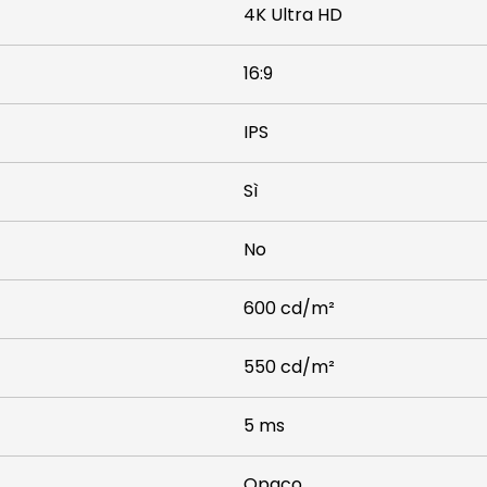
4K Ultra HD
16:9
IPS
Sì
No
600 cd/m²
550 cd/m²
5 ms
Opaco