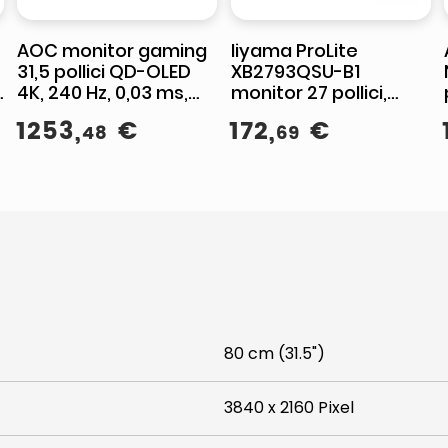
AOC monitor gaming
Iiyama ProLite
31,5 pollici QD-OLED
XB2793QSU-B1
4K, 240 Hz, 0,03 ms,
monitor 27 pollici,
HDR True Black 500,
Quad HD 2560x1440,
1253
,
€
172
,
€
48
69
HDMI 2.1, DisplayPort
IPS, 75 Hz, AMD
2.1, AG326UZD2
FreeSync, Flicker-
Free, hub USB, Nero
80 cm (31.5")
3840 x 2160 Pixel