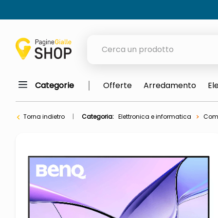
Cerca un prodotto
Categorie
Offerte
Arredamento
El
elenchi telefonici
meme
Torna indietro
Categoria:
Elettronica e informatica
Comp
porta tv
elenco
ombrelloni
lucidatrice pavimenti
italia independent occhiali sol
pattumiera raccolta differenzia