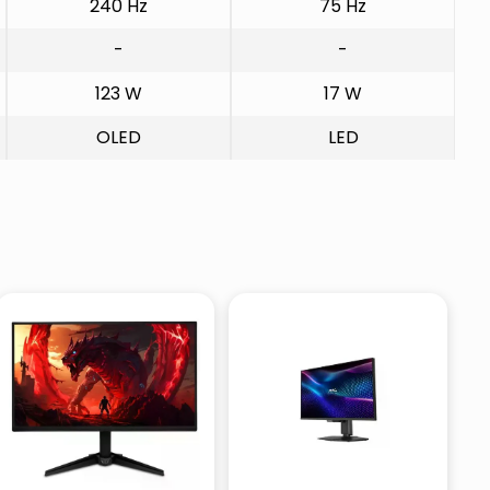
240 Hz
75 Hz
-
-
123 W
17 W
OLED
LED