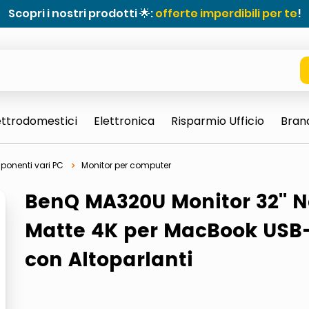
Scopri i nostri prodotti 🌟:
offerte imperdibili per te
!
ettrodomestici
Elettronica
Risparmio Ufficio
Bran
onenti vari PC
Monitor per computer
BenQ MA320U Monitor 32'' 
Matte 4K per MacBook USB
con Altoparlanti
e 0703 thin rotondo sun
ta