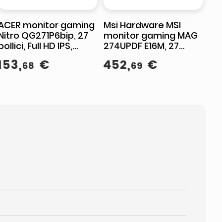
ACER monitor gaming
Msi Hardware MSI
Nitro QG271P6bip, 27
monitor gaming MAG
pollici, Full HD IPS,
274UPDF E16M, 27
144Hz, 1ms, AMD
pollici, 4K UHD, Mini-
153
,
€
452
,
€
68
69
FreeSync, nero
LED, Rapid IPS, 160Hz,
0,5ms