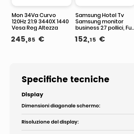
Mon 34Va Curvo
Samsung Hotel Tv
120Hz 21:9 3440X 1440
Samsung monitor
Vesa Reg Altezza
business 27 pollici, Full
HD 1920x1080, IPS,
245
,
€
152
,
€
85
15
100Hz, altoparlanti
integrati
Specifiche tecniche
Display
Dimensioni diagonale schermo
:
Risoluzione del display
: