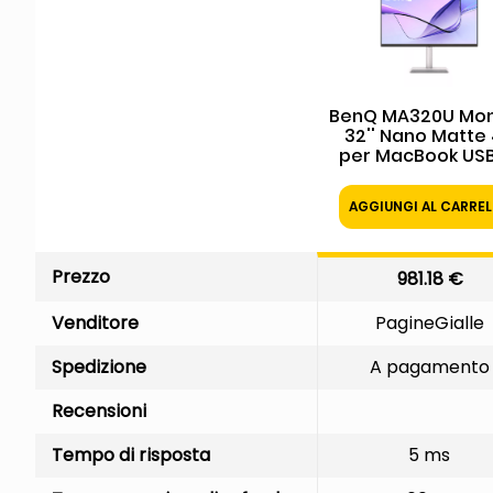
BenQ MA320U Mon
32'' Nano Matte
per MacBook US
con Altoparlanti 
Mon 32 Ips Desi
AGGIUNGI AL CARRE
For Mac Mm Be
Ma320U 4K Uhd U
Hdmi Pivot
Prezzo
981.18 €
Venditore
PagineGialle
Spedizione
A pagamento
Recensioni
Tempo di risposta
5 ms