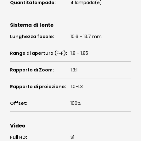
Quantità lampade
:
4 lampada(e)
Sistema di lente
Lunghezza focale
:
10.6 - 13.7 mm
Range di apertura (F-F)
:
1,8 - 1,85
Rapporto di Zoom
:
1.3:1
Rapporto di proiezione
:
1.0-1.3
Offset
:
100%
Video
Full HD
:
Sì