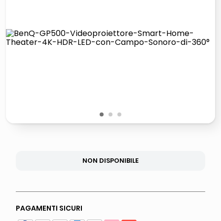
lucidatrice pavimenti
elenco telefonico
pattumiera raccolta differenziata
asciuga capelli spazzola
1
2
3
NON DISPONIBILE
PAGAMENTI SICURI