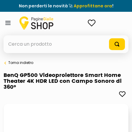
Non perderti le novità 🚀
Approfittane ora
!
ACCEDI
Cerca un prodotto
Torna indietro
elenchi telefonici
BenQ GP500 Videoproiettore Smart Home
Theater 4K HDR LED con Campo Sonoro di
meme
360°
porta tv
elenco
ombrelloni
italia independent occhiali sole 0703 thin rotondo sun