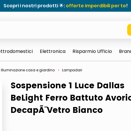
Scopri i nostri prodotti 🌟:
offerte imperdibili per te
!
ettrodomestici
Elettronica
Risparmio Ufficio
Bran
Illuminazione casa e giardino
Lampadari
Sospensione 1 Luce Dallas
BeLight Ferro Battuto Avori
DecapÃ¨ Vetro Bianco
e 0703 thin rotondo sun
ta