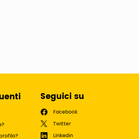
Seguici su
uenti
e?
profilo?