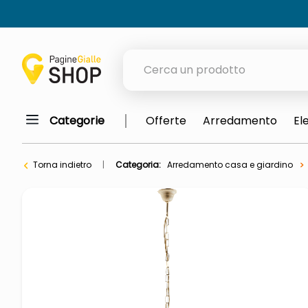
Cerca un prodotto
Categorie
Offerte
Arredamento
El
elenchi telefonici
meme
Torna indietro
Categoria:
Arredamento casa e giardino
porta tv
elenco
ombrelloni
italia independent occhiali sol
lucidatrice pavimenti
pattumiera raccolta differenzia