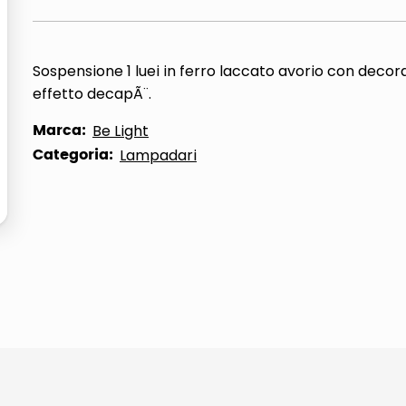
Sospensione 1 luei in ferro laccato avorio con decor
effetto decapÃ¨.
Marca:
Be Light
Categoria:
Lampadari