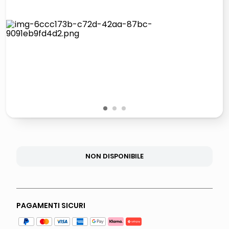
lucidatrice pavimenti
elenco telefonico
pattumiera raccolta differenziata
asciuga capelli spazzola
1
2
3
NON DISPONIBILE
PAGAMENTI SICURI