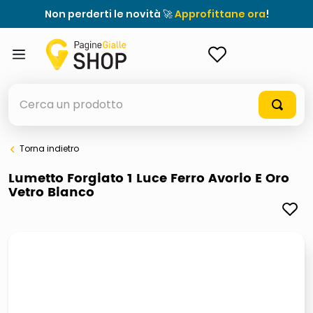
Non perderti le novità 🚀
Approfittane ora
!
ACCEDI
Cerca un prodotto
Torna indietro
elenchi telefonici
Lumetto Forgiato 1 Luce Ferro Avorio E Oro
Vetro Bianco
meme
porta tv
elenco
ombrelloni
italia independent occhiali sole 0703 thin rotondo sun