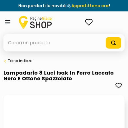
Non perderti le novità 🚀
Approfittane ora
!
ACCEDI
Cerca un prodotto
Torna indietro
elenchi telefonici
Lampadario 8 Luci Isak In Ferro Laccato
Nero E Ottone Spazzolato
orologio parete
porta tv
meme
ddr5 ram 6000 16 x 2
ombrelloni