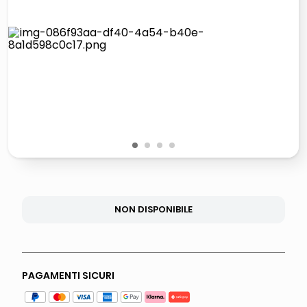
elenco
lucidatrice pavimenti
italia independent occhiali sole 0703 thin rotondo sun
pattumiera raccolta differenziata
1
2
3
4
NON DISPONIBILE
PAGAMENTI SICURI