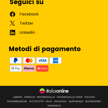
Seguici su
Metodi di pagamento
LIBERO
VIRGILIO
PAGINEGIALLE
PAGINEGIALLE SHOP
PGCASA
PAGINEBIANCHE
TUTTOCITTÀ
DILEI
SIVIAGGIA
QUIFINANZA
BUONISSIMO
SUPEREVA