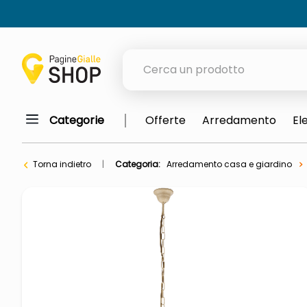
Cerca un prodotto
Categorie
Offerte
Arredamento
El
elenchi telefonici
meme
Torna indietro
Categoria:
Arredamento casa e giardino
porta tv
elenco
ombrelloni
italia independent occhiali sol
lucidatrice pavimenti
pattumiera raccolta differenzia