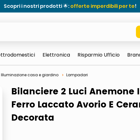
Scopri i nostri prodotti 🌟:
offerte imperdibili per te
!
ettrodomestici
Elettronica
Risparmio Ufficio
Bran
Illuminazione casa e giardino
Lampadari
Bilanciere 2 Luci Anemone 
Ferro Laccato Avorio E Cer
Decorata
e 0703 thin rotondo sun
ta