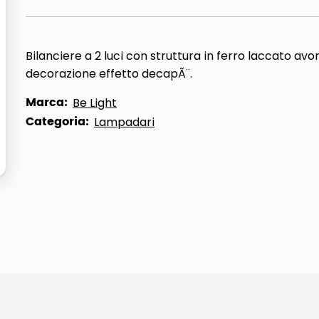
Bilanciere a 2 luci con struttura in ferro laccato avo
decorazione effetto decapÃ¨.
Marca:
Be Light
Categoria:
Lampadari