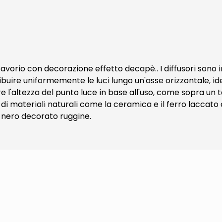
to avorio con decorazione effetto decapè.. I diffusori son
buire uniformemente le luci lungo un'asse orizzontale, id
e l'altezza del punto luce in base all'uso, come sopra un 
l'uso di materiali naturali come la ceramica e il ferro lacc
n nero decorato ruggine.