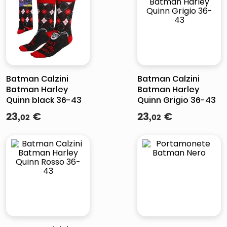
italia independent occhiali sole 0703 thin rotondo sun
lucidatrice pavimenti
pattumiera raccolta differenziata
asciuga capelli spazzola
Batman Calzini
Batman Calzini
Batman Harley
Batman Harley
Quinn black 36-43
Quinn Grigio 36-43
23
,
€
23
,
€
02
02