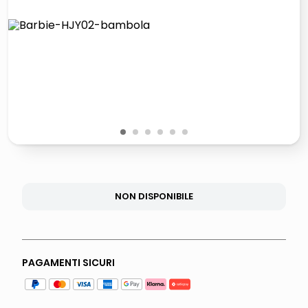
italia independent occhiali sole 0703 thin rotondo sun
airpods
pattumiera raccolta differenziata
asciuga capelli spazzola
1
2
3
4
5
6
NON DISPONIBILE
PAGAMENTI SICURI