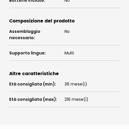
Batterie incluse
:
No
Composizione del prodotto
Assemblaggio
No
necessario
:
Supporto lingue
:
Multi
Altre caratteristiche
Età consigliata (min)
:
36 mese(i)
Età consigliata (max)
:
216 mese(i)