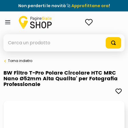
Non perderti le novità 🚀
Approfittane ora
!
ACCEDI
Cerca un prodotto
Torna indietro
elenchi telefonici
BW Filtro T-Pro Polare Circolare HTC MRC
Nano Ø52mm Alta Qualita' per Fotografia
meme
Professionale
porta tv
elenco
ombrelloni
italia independent occhiali sole 0703 thin rotondo sun