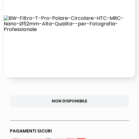
lucidatrice pavimenti
elenco telefonico
pattumiera raccolta differenziata
asciuga capelli spazzola
NON DISPONIBILE
PAGAMENTI SICURI