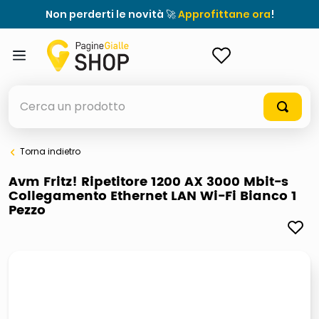
Non perderti le novità 🚀
Approfittane ora
!
ACCEDI
Cerca un prodotto
Torna indietro
elenchi telefonici
Avm Fritz! Ripetitore 1200 AX 3000 Mbit-s
Collegamento Ethernet LAN Wi-Fi Bianco 1
meme
Pezzo
porta tv
elenco
ombrelloni
lucidatrice pavimenti