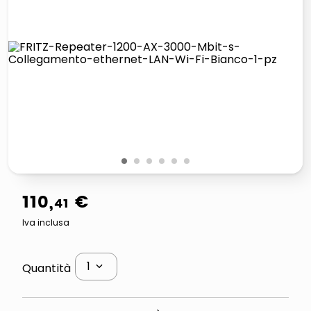
italia independent occhiali sole 0703 thin rotondo sun
pattumiera raccolta differenziata
elenco telefonico
asciuga capelli spazzola
1
2
3
4
5
6
110
,
€
41
Iva inclusa
1
Quantità