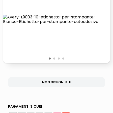
lucidatrice pavimenti
italia independent occhiali sole 0703 thin rotondo sun
pattumiera raccolta differenziata
crema funghi porcini tartufo
1
2
3
4
NON DISPONIBILE
PAGAMENTI SICURI