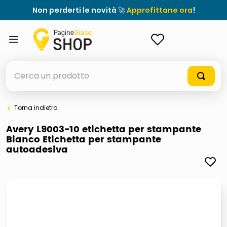
Non perderti le novità 🚀
Approfittane ora
!
ACCEDI
Cerca un prodotto
Torna indietro
elenchi telefonici
Avery L9003-10 etichetta per stampante
Bianco Etichetta per stampante
orologio parete
autoadesiva
porta tv
meme
elenco
ombrelloni