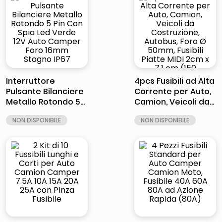
cm (175 ampere)
cm (80 ampere)
Interruttore
4pcs Fusibili ad Alta
Pulsante Bilanciere
Corrente per Auto,
Metallo Rotondo 5
Camion, Veicoli da
Pin Con Spia Led
Costruzione,
Verde 12V Auto
Autobus, Foro Ø
Camper Foro 16mm
50mm, Fusibili
Stagno IP67
Piatte MIDI 2cm x 7.1
cm (150 ampere)