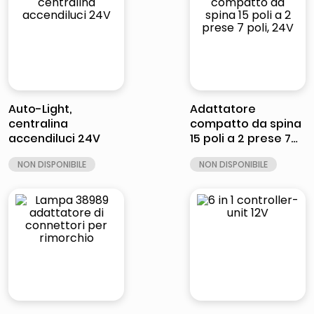
italia independent occhiali sole 0703 thin rotondo sun
lucidatrice pavimenti
pattumiera raccolta differenziata
elenco telefonico
Auto-Light,
Adattatore
centralina
compatto da spina
accendiluci 24V
15 poli a 2 prese 7
poli, 24V