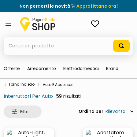
Non perderti le novità 🚀
Approfittane ora
!
ACCEDI
Cerca un prodotto
Offerte
Arredamento
Elettrodomestici
Brand
elenchi telefonici
Torna indietro
|
Auto E Accessori
orologio parete
Interruttori Per Auto
59
porta tv
meme
Rilevanza
elenco
ombrelloni