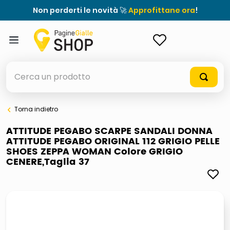
Non perderti le novità 🚀
Approfittane ora
!
ACCEDI
Cerca un prodotto
Torna indietro
elenchi telefonici
ATTITUDE PEGABO SCARPE SANDALI DONNA
ATTITUDE PEGABO ORIGINAL 112 GRIGIO PELLE
orologio parete
SHOES ZEPPA WOMAN Colore GRIGIO
CENERE,Taglia 37
meme
porta tv
elenco
ombrelloni