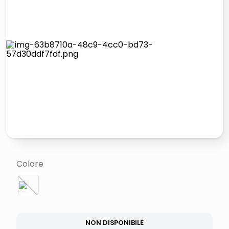
italia independent occhiali sole 0703 thin rotondo sun
lucidatrice pavimenti
pattumiera raccolta differenziata
asciuga capelli spazzola
Colore
NON DISPONIBILE