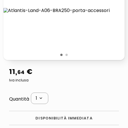
lucidatrice pavimenti
italia independent occhiali sole 0703 thin rotondo sun
pattumiera raccolta differenziata
elenco telefonico
1
2
11
,
€
64
Iva inclusa
1
Quantità
DISPONIBILITÀ IMMEDIATA