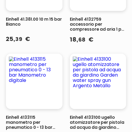
Einhell 41.381.00 10 m 15 bar
Einhell 4132759
Bianco
accessorio per
compressore ad aria 1 pz
Pistola spray
25
,
€
39
18
,
€
68
Einhell 4133115
Einhell 4133100 ugello
manometro per
atomizzatore per pistola
pneumatico 0 - 13 bar
ad acqua da giardino