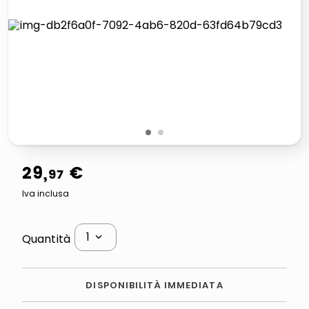
lucidatrice pavimenti
italia independent occhiali sole 0703 thin rotondo sun
pattumiera raccolta differenziata
elenco telefonico
1
2
29
,
€
97
Iva inclusa
1
Quantità
DISPONIBILITÀ IMMEDIATA