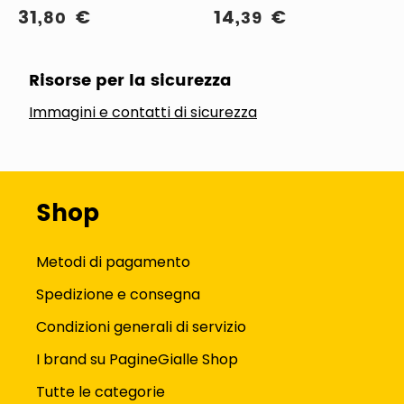
Manometro digitale
Garden water spray gun
31
,
€
14
,
€
80
39
Argento Metallo
Risorse per la sicurezza
Immagini e contatti di sicurezza
Shop
Metodi di pagamento
Spedizione e consegna
Condizioni generali di servizio
I brand su PagineGialle Shop
Tutte le categorie